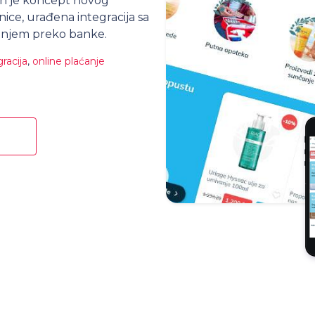
en je koncept novog
ice, urađena integracija sa
ćanjem preko banke.
racija
,
online plaćanje