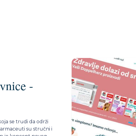
vnice -
ja se trudi da održi
farmaceuti su stručni i