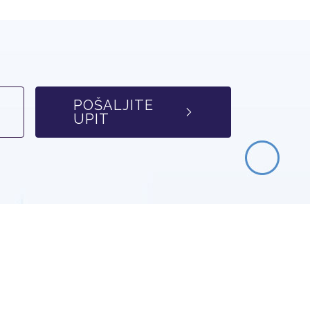
POŠALJITE
UPIT