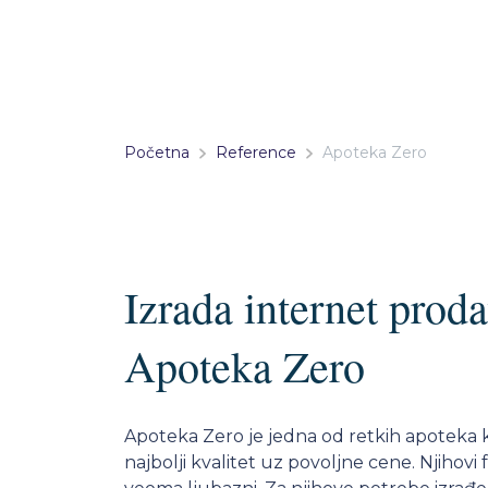
Početna
Reference
Apoteka Zero
Izrada internet proda
Apoteka Zero
Apoteka Zero je jedna od retkih apoteka ko
najbolji kvalitet uz povoljne cene. Njihovi 