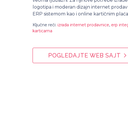
veoma ljubazni. Za njihove potrebe izrađ
logotipa i moderan dizajn internet prodavn
ERP sistemom kao i online kartičnim pla
Ključne reči:
izrada internet prodavnice
,
erp integ
karticama
POGLEDAJTE WEB SAJT