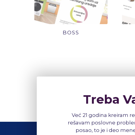
BOSS
Treba V
Već 21 godina kreiram re
rešavam poslovne problem
posao, to je i deo mene