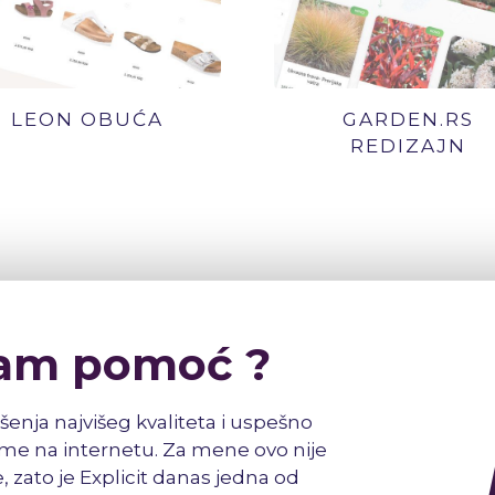
LEON OBUĆA
GARDEN.RS
REDIZAJN
am pomoć ?
šenja najvišeg kvaliteta i uspešno
e na internetu. Za mene ovo nije
, zato je Explicit danas jedna od