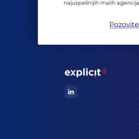
najuspešnijih malih agencija
Pozovite