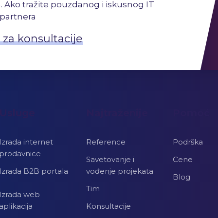
. Ako tražite pouzdanog i iskusnog IT
partnera
 za konsultacije
Usluge
Najtraženije
Pomoć
Izrada internet
Reference
Podrška
prodavnice
Savetovanje i
Cene
Izrada B2B portala
vođenje projekata
Blog
Tim
Izrada web
aplikacija
Konsultacije