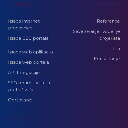
Usluge
Najtraženije
Izrada internet
Reference
prodavnice
Savetovanje i vođenje
Izrada B2B portala
projekata
Tim
Izrada web aplikacija
Konsultacije
Izrada web portala
API Integracije
SEO optimizacija za
pretraživače
Održavanje
Pomoć
Kompanija