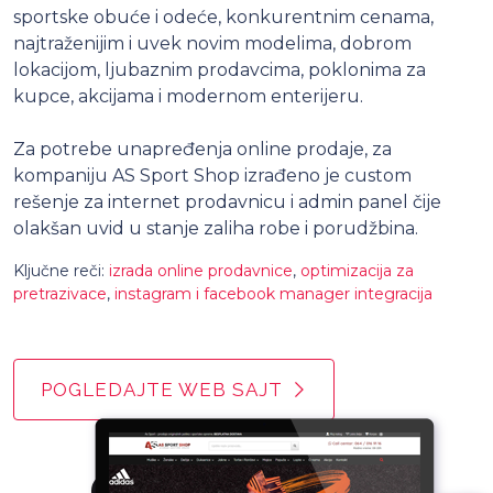
sportske obuće i odeće, konkurentnim cenama,
najtraženijim i uvek novim modelima, dobrom
lokacijom, ljubaznim prodavcima, poklonima za
kupce, akcijama i modernom enterijeru.
Za potrebe unapređenja online prodaje, za
kompaniju AS Sport Shop izrađeno je custom
rešenje za internet prodavnicu i admin panel čije
olakšan uvid u stanje zaliha robe i porudžbina.
Ključne reči:
izrada online prodavnice
,
optimizacija za
pretrazivace
,
instagram i facebook manager integracija
POGLEDAJTE WEB SAJT