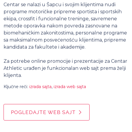
Centar se nalazi u Šapcu i svojim klijentima nudi
programe motoričke pripreme sportista i sportskih
ekipa, crossfit i funcionalne treninge, savremene
metode oporavka nakom povreda zasnovane na
biomehaničkim zakonitostima, personalne programe
sa maksimalnom posvećenošću klijentima, pripreme
kandidata za fakultete i akademije.
Za potrebe online promocije i prezentacije za Centar
Athletic urađen je funkcionalan web sajt prema želji
klijenta.
Ključne reči:
izrada sajta
,
izrada web sajta
POGLEDAJTE WEB SAJT