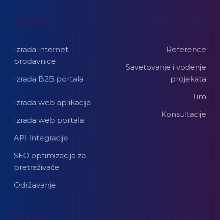
Usluge
Najtraženije
Izrada internet
Reference
prodavnice
Savetovanje i vođenje
Izrada B2B portala
projekata
Tim
Izrada web aplikacija
Konsultacije
Izrada web portala
API Integracije
SEO optimizacija za
pretraživače
Održavanje
Pomoć
Kompanija