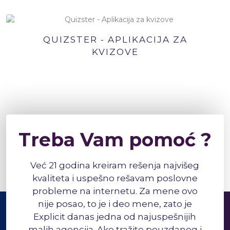
QUIZSTER - APLIKACIJA ZA
KVIZOVE
Treba Vam pomoć ?
Već 21 godina kreiram rešenja najvišeg
kvaliteta i uspešno rešavam poslovne
probleme na internetu. Za mene ovo
nije posao, to je i deo mene, zato je
Explicit danas jedna od najuspešnijih
malih agencija. Ako tražite pouzdanog i