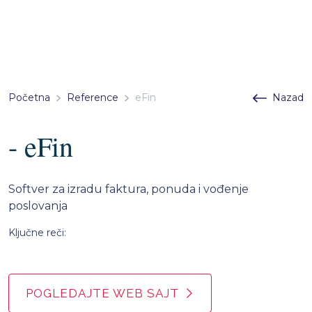
Početna
Reference
eFin
Nazad
- eFin
Softver za izradu faktura, ponuda i vođenje
poslovanja
Ključne reči:
POGLEDAJTE WEB SAJT