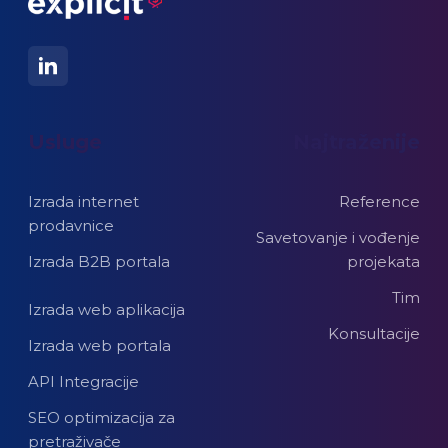
Usluge
Najtraženije
Izrada internet
Reference
prodavnice
Savetovanje i vođenje
Izrada B2B portala
projekata
Tim
Izrada web aplikacija
Konsultacije
Izrada web portala
API Integracije
SEO optimizacija za
pretraživače