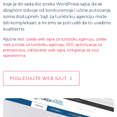
koje je do sada išlo preko WordPress sajta, da se
dizajnom izdvoje od konkurencije i učine putovanja
svima dostupnim. Sajt za turisticku agenciju može
biti kompleksan, a mi smo se potrudili da to uradimo
kvalitetno.
Ključne reči:
izrada web sajta za turističku agenciju
,
izrada
web portala za turističku agenciju
,
SEO optimizacija za
pretrazivace
,
održavanje web sajta
,
integracija sa tour
operaterima
POGLEDAJTE WEB SAJT