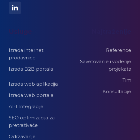
Usluge
Najtraženije
Izrada internet
Reference
prodavnice
Savetovanje i vođenje
Izrada B2B portala
projekata
Tim
Izrada web aplikacija
Konsultacije
Izrada web portala
API Integracije
SEO optimizacija za
pretraživače
Održavanje