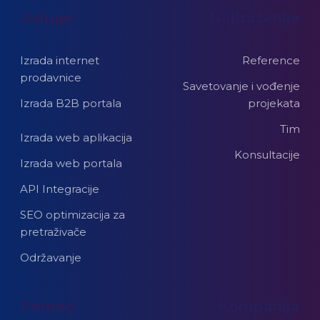
Usluge
Najtraženije
Izrada internet
Reference
prodavnice
Savetovanje i vođenje
Izrada B2B portala
projekata
Tim
Izrada web aplikacija
Konsultacije
Izrada web portala
API Integracije
SEO optimizacija za
pretraživače
Održavanje
Pomoć
Kompanija