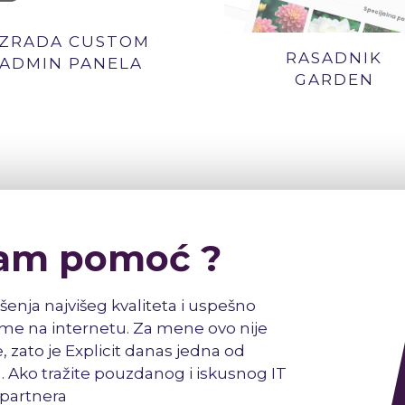
IZRADA CUSTOM
RASADNIK
ADMIN PANELA
GARDEN
am pomoć ?
šenja najvišeg kvaliteta i uspešno
e na internetu. Za mene ovo nije
, zato je Explicit danas jedna od
. Ako tražite pouzdanog i iskusnog IT
partnera