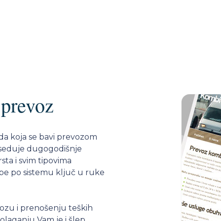
 prevoz
da koja se bavi prevozom
poseduje dugogodišnje
rsta i svim tipovima
dbe po sistemu ključ u ruke
zu i prenošenju teških
spolaganju Vam je i šlep