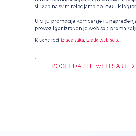
služba na svim relacijama do 2500 kilogra
U cilju promocije kompanije i unapređenj
prevoz Igor izrađen je web sajt prema želji 
Ključne reči:
izrada sajta
,
izrada web sajta
POGLEDAJTE WEB SAJT