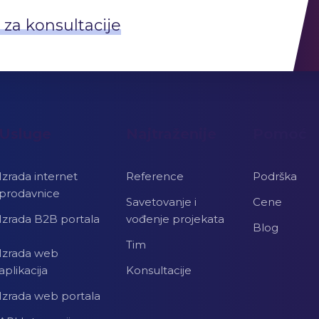
 za konsultacije
Usluge
Najtraženije
Pomoć
Izrada internet
Reference
Podrška
prodavnice
Savetovanje i
Cene
Izrada B2B portala
vođenje projekata
Blog
Tim
Izrada web
aplikacija
Konsultacije
Izrada web portala