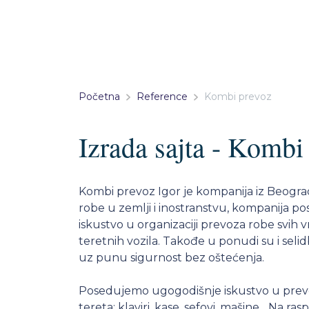
Početna
Reference
Kombi prevoz
Izrada sajta - Kombi
Kombi prevoz Igor je kompanija iz Beogra
robe u zemlji i inostranstvu, kompanija 
iskustvo u organizaciji prevoza robe svih v
teretnih vozila. Takođe u ponudi su i seli
uz punu sigurnost bez oštećenja.
Posedujemo ugogodišnje iskustvo u prevo
tereta: klaviri, kase, sefovi, mašine... Na ra