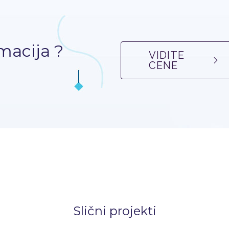
macija ?
VIDITE
CENE
Slični projekti