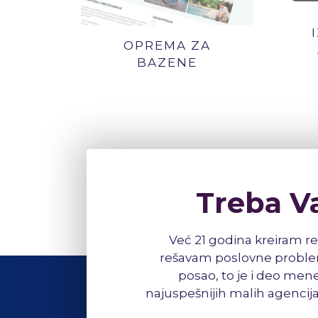
OPREMA ZA
BAZENE
Treba V
Već 21 godina kreiram re
rešavam poslovne problem
posao, to je i deo mene
najuspešnijih malih agencija