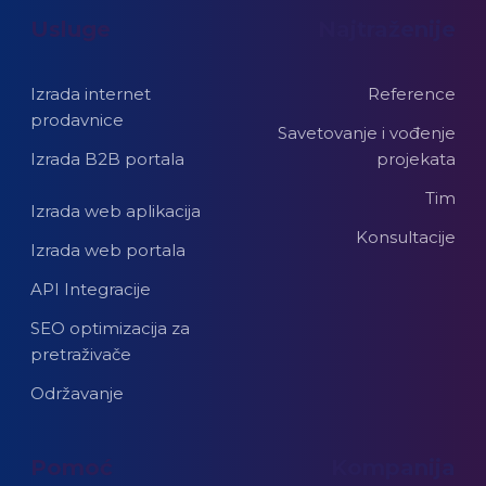
Usluge
Najtraženije
Izrada internet
Reference
prodavnice
Savetovanje i vođenje
Izrada B2B portala
projekata
Tim
Izrada web aplikacija
Konsultacije
Izrada web portala
API Integracije
SEO optimizacija za
pretraživače
Održavanje
Pomoć
Kompanija