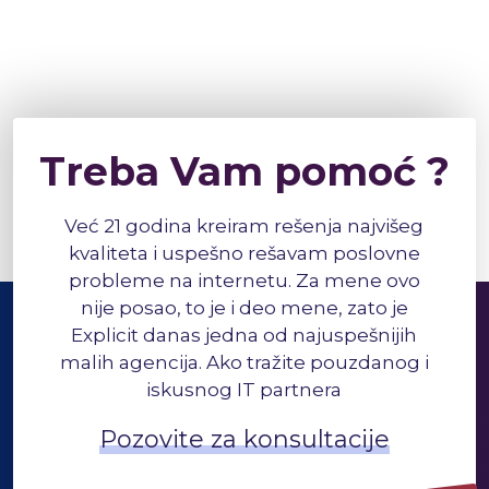
Treba Vam pomoć ?
Već 21 godina kreiram rešenja najvišeg
kvaliteta i uspešno rešavam poslovne
probleme na internetu. Za mene ovo
nije posao, to je i deo mene, zato je
Explicit danas jedna od najuspešnijih
malih agencija. Ako tražite pouzdanog i
iskusnog IT partnera
Pozovite za konsultacije