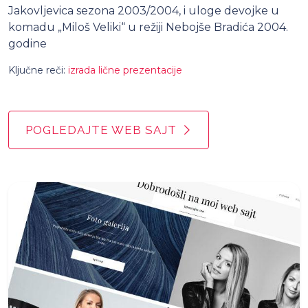
Jakovljevica sezona 2003/2004, i uloge devojke u
komadu „Miloš Veliki“ u režiji Nebojše Bradića 2004.
godine
Ključne reči:
izrada lične prezentacije
POGLEDAJTE WEB SAJT