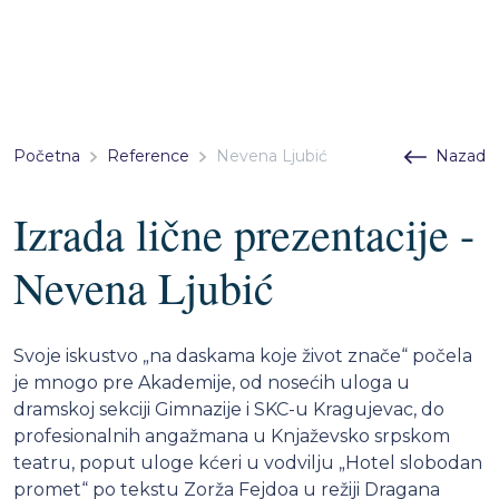
Početna
Reference
Nevena Ljubić
Nazad
Izrada lične prezentacije -
Nevena Ljubić
Svoje iskustvo „na daskama koje život znače“ počela
je mnogo pre Akademije, od nosećih uloga u
dramskoj sekciji Gimnazije i SKC-u Kragujevac, do
profesionalnih angažmana u Knjaževsko srpskom
teatru, poput uloge kćeri u vodvilju „Hotel slobodan
promet“ po tekstu Zorža Fejdoa u režiji Dragana