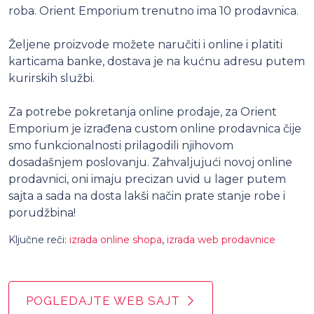
roba. Orient Emporium trenutno ima 10 prodavnica.
Željene proizvode možete naručiti i online i platiti
karticama banke, dostava je na kućnu adresu putem
kurirskih službi.
Za potrebe pokretanja online prodaje, za Orient
Emporium je izrađena custom online prodavnica čije
smo funkcionalnosti prilagodili njihovom
dosadašnjem poslovanju. Zahvaljujući novoj online
prodavnici, oni imaju precizan uvid u lager putem
sajta a sada na dosta lakši način prate stanje robe i
porudžbina!
Ključne reči:
izrada online shopa
,
izrada web prodavnice
POGLEDAJTE WEB SAJT