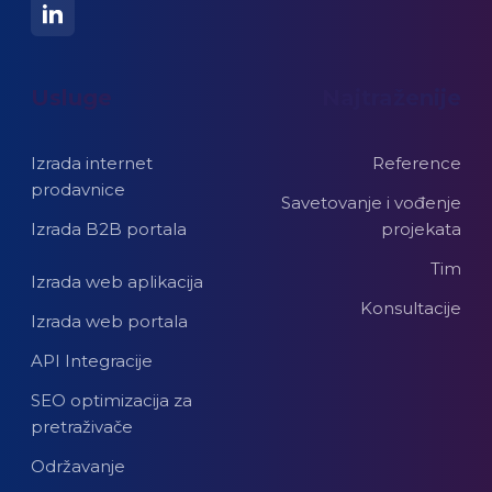
Usluge
Najtraženije
Izrada internet
Reference
prodavnice
Savetovanje i vođenje
Izrada B2B portala
projekata
Tim
Izrada web aplikacija
Konsultacije
Izrada web portala
API Integracije
SEO optimizacija za
pretraživače
Održavanje