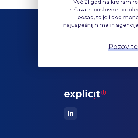
Već 21 godina kreiram re
rešavam poslovne problem
posao, to je i deo mene
najuspešnijih malih agencija
Pozovite