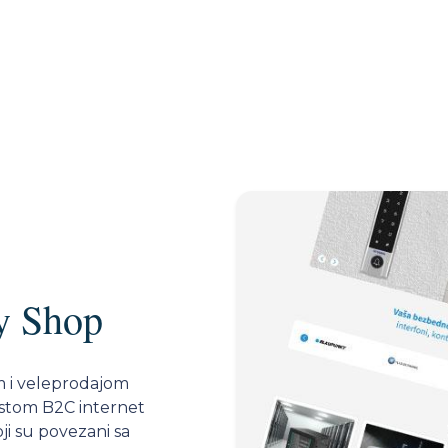
ty Shop
m i veleprodajom
ustom B2C internet
ji su povezani sa