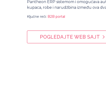
Pantheon ERP sistemom i omogućava auto
kupaca, robe i narudžbina između ova dva
Ključne reči:
B2B portal
POGLEDAJTE WEB SAJT