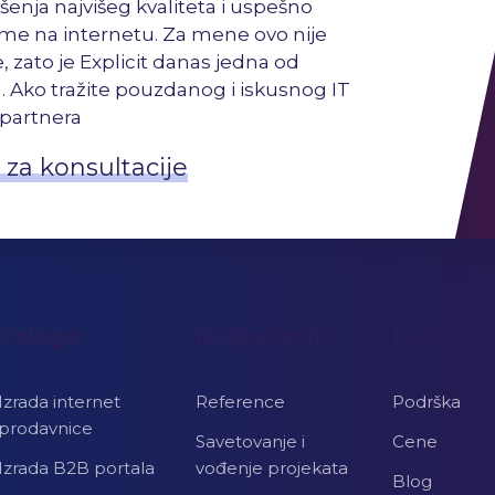
šenja najvišeg kvaliteta i uspešno
e na internetu. Za mene ovo nije
, zato je Explicit danas jedna od
. Ako tražite pouzdanog i iskusnog IT
partnera
 za konsultacije
Usluge
Najtraženije
Pomoć
Izrada internet
Reference
Podrška
prodavnice
Savetovanje i
Cene
Izrada B2B portala
vođenje projekata
Blog