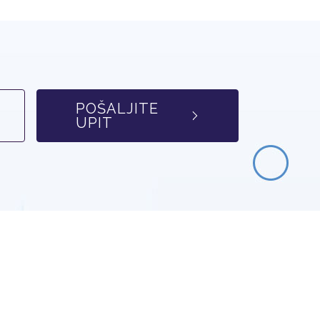
POŠALJITE
UPIT