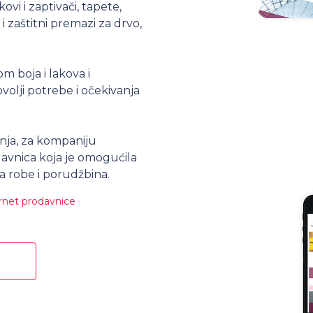
ovi i zaptivači, tapete,
 i zaštitni premazi za drvo,
m boja i lakova i
olji potrebe i očekivanja
nja, za kompaniju
avnica koja je omogućila
nja robe i porudžbina.
ernet prodavnice