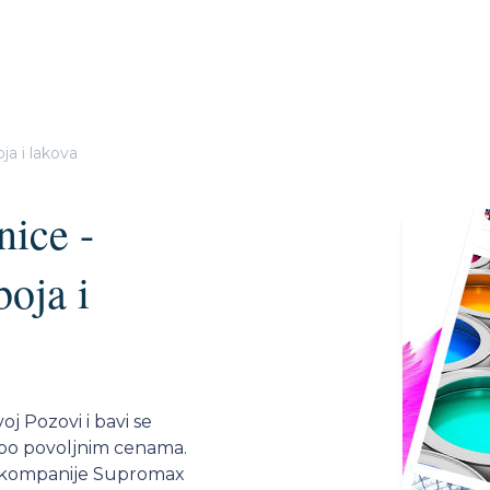
ja i lakova
nice -
oja i
j Pozovi i bavi se
 po povoljnim cenama.
 kompanije Supromax