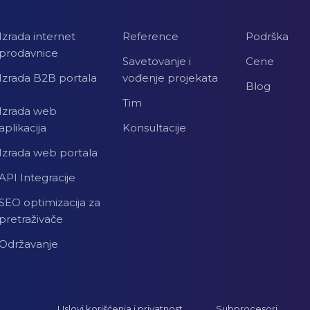
Izrada internet
Reference
Podrška
prodavnice
Savetovanje i
Cene
Izrada B2B portala
vođenje projekata
Blog
Tim
Izrada web
aplikacija
Konsultacije
Izrada web portala
API Integracije
SEO optimizacija za
pretraživače
Održavanje
Uslovi korišćenja i privatnost
Subprocesori