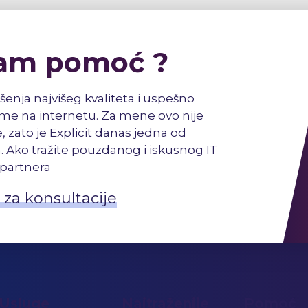
am pomoć ?
šenja najvišeg kvaliteta i uspešno
e na internetu. Za mene ovo nije
, zato je Explicit danas jedna od
. Ako tražite pouzdanog i iskusnog IT
partnera
 za konsultacije
Usluge
Najtraženije
Pomoć