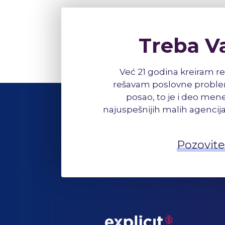
Treba V
Već 21 godina kreiram re
rešavam poslovne problem
posao, to je i deo mene
najuspešnijih malih agencija
Pozovite