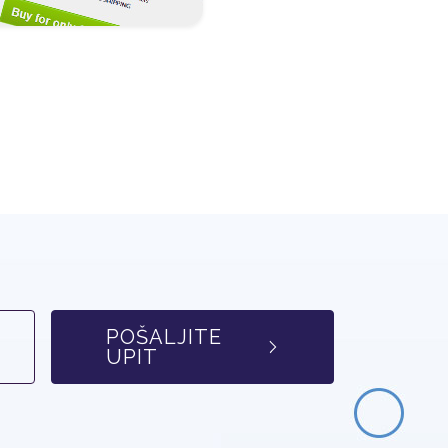
POŠALJITE
UPIT