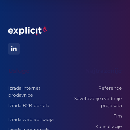
Usluge
Najtraženije
Izrada internet
Reference
prodavnice
Savetovanje i vođenje
Izrada B2B portala
projekata
Tim
Izrada web aplikacija
Konsultacije
Izrada web portala