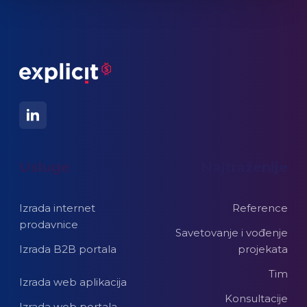
Usluge
Najtraženije
Izrada internet
Reference
prodavnice
Savetovanje i vođenje
Izrada B2B portala
projekata
Tim
Izrada web aplikacija
Konsultacije
Izrada web portala