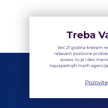
Treba V
Već 21 godina kreiram re
rešavam poslovne problem
posao, to je i deo mene
najuspešnijih malih agencija
Pozovite