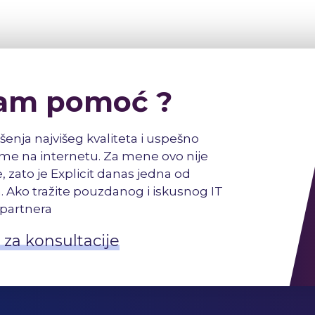
am pomoć ?
šenja najvišeg kvaliteta i uspešno
e na internetu. Za mene ovo nije
, zato je Explicit danas jedna od
. Ako tražite pouzdanog i iskusnog IT
partnera
 za konsultacije