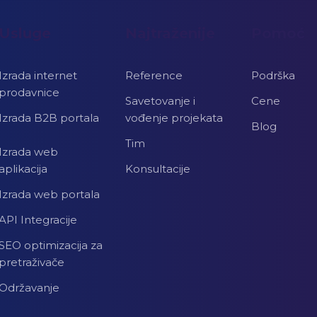
Usluge
Najtraženije
Pomoć
Izrada internet
Reference
Podrška
prodavnice
Savetovanje i
Cene
Izrada B2B portala
vođenje projekata
Blog
Tim
Izrada web
aplikacija
Konsultacije
Izrada web portala
API Integracije
SEO optimizacija za
pretraživače
Održavanje