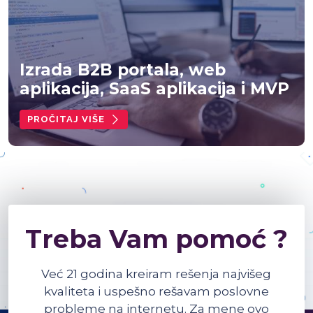
Izrada B2B portala, web
aplikacija, SaaS aplikacija i MVP
PROČITAJ VIŠE
Treba Vam pomoć ?
Već 21 godina kreiram rešenja najvišeg
kvaliteta i uspešno rešavam poslovne
probleme na internetu. Za mene ovo