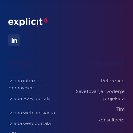
Usluge
Najtraženije
Izrada internet
Reference
prodavnice
Savetovanje i vođenje
Izrada B2B portala
projekata
Tim
Izrada web aplikacija
Konsultacije
Izrada web portala