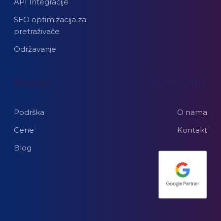
API Integracije
SEO optimizacija za
pretraživače
Održavanje
Pomoć
Kompanija
Podrška
O nama
Cene
Kontakt
Blog